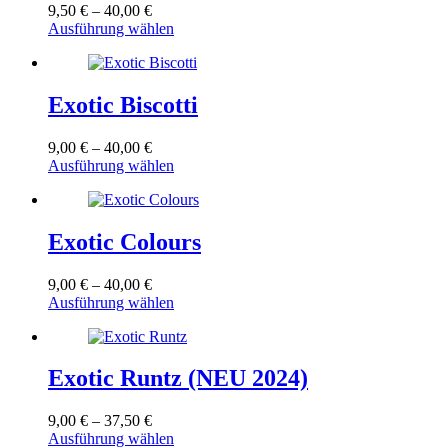
Preisspanne:
9,50
€
–
40,00
€
Optionen
9,50 €
Dieses
Ausführung wählen
können
bis
Produkt
auf
40,00 €
weist
der
mehrere
Produktseite
Varianten
Exotic Biscotti
gewählt
auf.
werden
Die
Preisspanne:
9,00
€
–
40,00
€
Optionen
9,00 €
Dieses
Ausführung wählen
können
bis
Produkt
auf
40,00 €
weist
der
mehrere
Produktseite
Varianten
Exotic Colours
gewählt
auf.
werden
Die
Preisspanne:
9,00
€
–
40,00
€
Optionen
9,00 €
Dieses
Ausführung wählen
können
bis
Produkt
auf
40,00 €
weist
der
mehrere
Produktseite
Varianten
Exotic Runtz (NEU 2024)
gewählt
auf.
werden
Die
Preisspanne:
9,00
€
–
37,50
€
Optionen
9,00 €
Dieses
Ausführung wählen
können