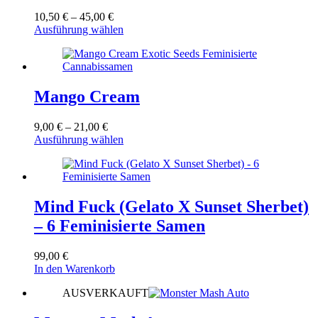
Die
Preisspanne:
10,50
€
–
45,00
€
Optionen
10,50 €
Dieses
Ausführung wählen
können
bis
Produkt
auf
45,00 €
weist
der
mehrere
Produktseite
Varianten
gewählt
auf.
Mango Cream
werden
Die
Optionen
Preisspanne:
9,00
€
–
21,00
€
können
9,00 €
Dieses
Ausführung wählen
auf
bis
Produkt
der
21,00 €
weist
Produktseite
mehrere
gewählt
Varianten
werden
auf.
Mind Fuck (Gelato X Sunset Sherbet)
Die
– 6 Feminisierte Samen
Optionen
können
auf
99,00
€
der
In den Warenkorb
Produktseite
gewählt
AUSVERKAUFT
werden