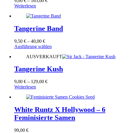
Preisspanne:
9,00
€
–
165,00
€
Optionen
9,00 €
Weiterlesen
können
bis
auf
165,00 €
der
Produktseite
Tangerine Band
gewählt
werden
Preisspanne:
9,50
€
–
40,00
€
9,50 €
Dieses
Ausführung wählen
bis
Produkt
AUSVERKAUFT
40,00 €
weist
mehrere
Varianten
Tangerine Kush
auf.
Die
Preisspanne:
9,00
€
–
129,00
€
Optionen
9,00 €
Weiterlesen
können
bis
auf
129,00 €
der
Produktseite
White Runtz X Hollywood – 6
gewählt
werden
Feminisierte Samen
99,00
€