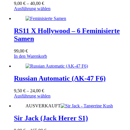
Die
Preisspanne:
9,00
€
–
40,00
€
Optionen
9,00 €
Dieses
Ausführung wählen
können
bis
Produkt
auf
40,00 €
weist
der
mehrere
Produktseite
Varianten
RS11 X Hollywood – 6 Feminisierte
gewählt
auf.
werden
Samen
Die
Optionen
können
99,00
€
auf
In den Warenkorb
der
Produktseite
gewählt
werden
Russian Automatic (AK-47 F6)
Preisspanne:
9,50
€
–
24,00
€
9,50 €
Dieses
Ausführung wählen
bis
Produkt
AUSVERKAUFT
24,00 €
weist
mehrere
Varianten
Sir Jack (Jack Herer S1)
auf.
Die