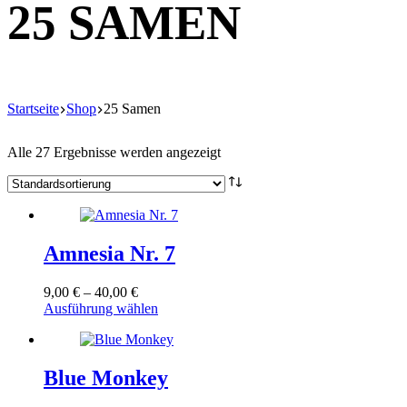
25 SAMEN
Startseite
Shop
25 Samen
Alle 27 Ergebnisse werden angezeigt
Amnesia Nr. 7
Preisspanne:
9,00
€
–
40,00
€
9,00 €
Dieses
Ausführung wählen
bis
Produkt
40,00 €
weist
mehrere
Varianten
Blue Monkey
auf.
Die