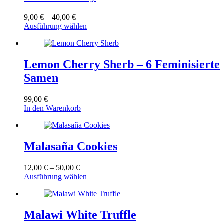
auf.
werden
Die
Preisspanne:
9,00
€
–
40,00
€
Optionen
9,00 €
Dieses
Ausführung wählen
können
bis
Produkt
auf
40,00 €
weist
der
mehrere
Produktseite
Varianten
Lemon Cherry Sherb – 6 Feminisierte
gewählt
auf.
werden
Samen
Die
Optionen
können
99,00
€
auf
In den Warenkorb
der
Produktseite
gewählt
werden
Malasaña Cookies
Preisspanne:
12,00
€
–
50,00
€
12,00 €
Dieses
Ausführung wählen
bis
Produkt
50,00 €
weist
mehrere
Varianten
Malawi White Truffle
auf.