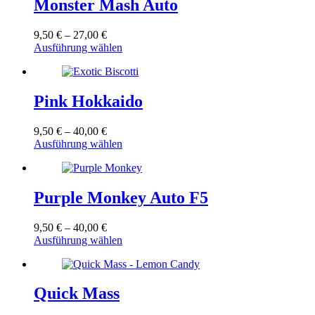
Monster Mash Auto
Preisspanne:
9,50
€
–
27,00
€
9,50 €
Dieses
Ausführung wählen
bis
Produkt
27,00 €
weist
mehrere
Varianten
Pink Hokkaido
auf.
Die
Preisspanne:
9,50
€
–
40,00
€
Optionen
9,50 €
Dieses
Ausführung wählen
können
bis
Produkt
auf
40,00 €
weist
der
mehrere
Produktseite
Varianten
Purple Monkey Auto F5
gewählt
auf.
werden
Die
Preisspanne:
9,50
€
–
40,00
€
Optionen
9,50 €
Dieses
Ausführung wählen
können
bis
Produkt
auf
40,00 €
weist
der
mehrere
Produktseite
Varianten
Quick Mass
gewählt
auf.
werden