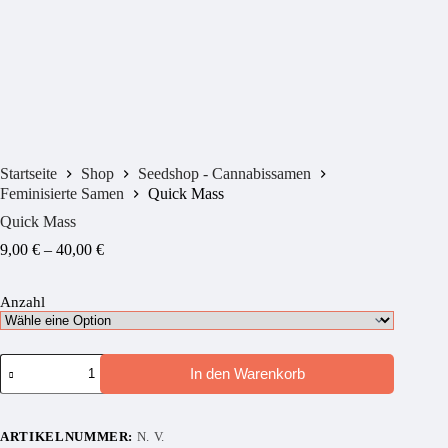
Startseite
Shop
Seedshop - Cannabissamen
Feminisierte Samen
Quick Mass
Quick Mass
Preisspanne:
9,00
€
–
40,00
€
9,00 €
bis
Anzahl
40,00 €
Quick
In den Warenkorb
Mass
Menge
ARTIKELNUMMER:
N. V.