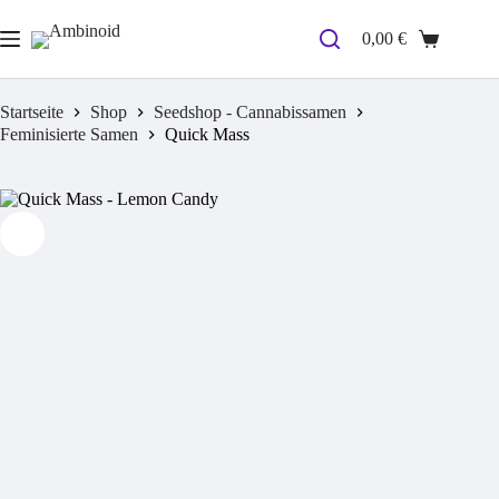
Zum
Inhalt
0,00
€
Warenkorb
springen
Startseite
Shop
Seedshop - Cannabissamen
Feminisierte Samen
Quick Mass