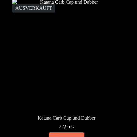
Varianten
auf.
AUSVERKAUFT
Die
Optionen
können
auf
der
Produktseite
gewählt
werden
Katana Carb Cap und Dabber
22,95
€