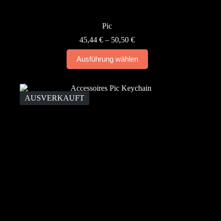
Pic
Preisspanne:
45,44
€
–
50,50
€
45,44 €
Dieses
bis
Ausführung wählen
Produkt
50,50 €
weist
mehrere
Varianten
auf.
AUSVERKAUFT
Die
Optionen
können
auf
der
Produktseite
gewählt
werden