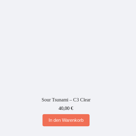
Sour Tsunami – C3 Clear
40,00
€
In den Warenkorb