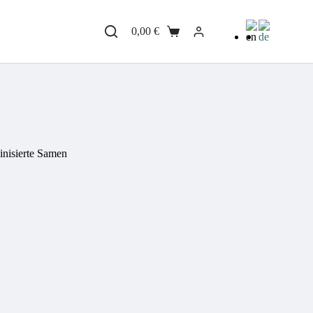
0,00
€
Warenkorb
nisierte Samen