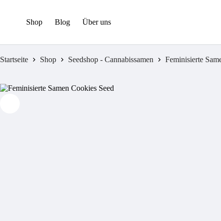
Zum
Inhalt
springen
Shop
Blog
Über uns
Startseite
Shop
Seedshop - Cannabissamen
Feminisierte Sam