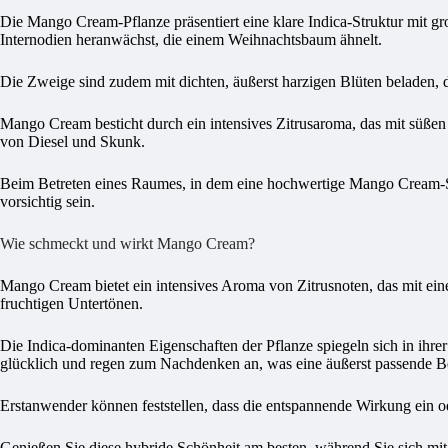
Die Mango Cream-Pflanze präsentiert eine klare Indica-Struktur mit groß
Internodien heranwächst, die einem Weihnachtsbaum ähnelt.
Die Zweige sind zudem mit dichten, äußerst harzigen Blüten beladen, d
Mango Cream besticht durch ein intensives Zitrusaroma, das mit süße
von Diesel und Skunk.
Beim Betreten eines Raumes, in dem eine hochwertige Mango Cream-So
vorsichtig sein.
Wie schmeckt und wirkt Mango Cream?
Mango Cream bietet ein intensives Aroma von Zitrusnoten, das mit e
fruchtigen Untertönen.
Die Indica-dominanten Eigenschaften der Pflanze spiegeln sich in ihre
glücklich und regen zum Nachdenken an, was eine äußerst passende Be
Erstanwender können feststellen, dass die entspannende Wirkung ein 
Genießen Sie diese hybride Schönheit am besten, während Sie sich mi