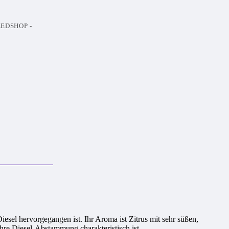
EEDSHOP -
l hervorgegangen ist. Ihr Aroma ist Zitrus mit sehr süßen,
hre Diesel-Abstammung charakteristisch ist.