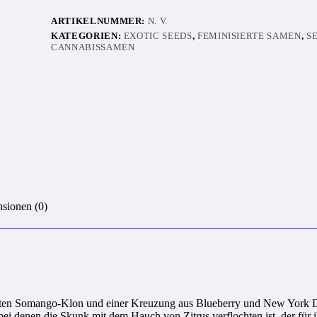
ARTIKELNUMMER:
N. V.
KATEGORIEN:
EXOTIC SEEDS
,
FEMINISIERTE SAMEN
,
S
CANNABISSAMEN
sionen (0)
en Somango-Klon und einer Kreuzung aus Blueberry und New York Diese
i denen die Skunk mit dem Hauch von Zitrus verflochten ist, der für i