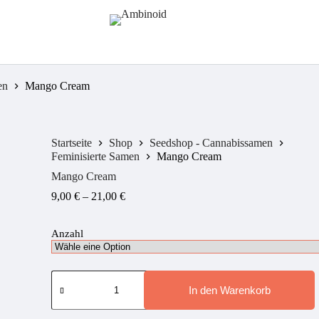
en
Mango Cream
Startseite
Shop
Seedshop - Cannabissamen
Feminisierte Samen
Mango Cream
Mango Cream
Preisspanne:
9,00
€
–
21,00
€
9,00 €
bis
Anzahl
21,00 €
Mango
Cream
In den Warenkorb
Menge