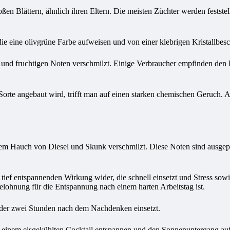
en Blättern, ähnlich ihren Eltern. Die meisten Züchter werden feststell
ie eine olivgrüne Farbe aufweisen und von einer klebrigen Kristallbes
n und fruchtigen Noten verschmilzt. Einige Verbraucher empfinden den
rte angebaut wird, trifft man auf einen starken chemischen Geruch. 
inem Hauch von Diesel und Skunk verschmilzt. Diese Noten sind ausge
r tief entspannenden Wirkung wider, die schnell einsetzt und Stress so
lohnung für die Entspannung nach einem harten Arbeitstag ist.
oder zwei Stunden nach dem Nachdenken einsetzt.
t einem eisgekühlten Cocktail entspannen und den Sonnenuntergang au