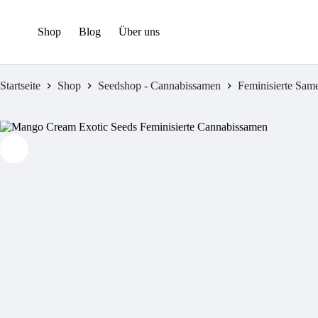
Zum
Inhalt
springen
Shop
Blog
Über uns
Startseite
Shop
Seedshop - Cannabissamen
Feminisierte Sam