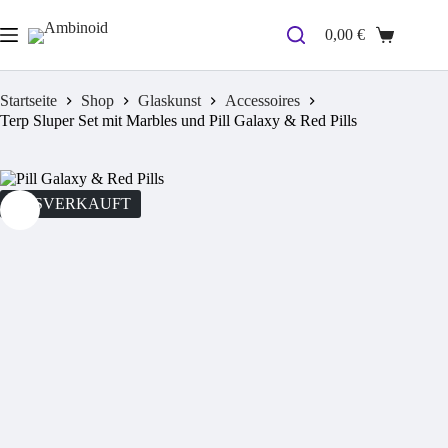
Zum
Inhalt
0,00
€
Warenkorb
springen
Startseite
Shop
Glaskunst
Accessoires
Terp Sluper Set mit Marbles und Pill Galaxy & Red Pills
AUSVERKAUFT