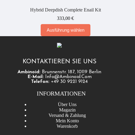
Hybrid Deepdish Complete Enail Kit
333,00
€
Dieses
Ausführung wählen
Produkt
weist
mehrere
Varianten
auf.
Die
KONTAKTIEREN SIE UNS
Optionen
können
Ambinoid:
Brunnenstr. 187, 10119 Berlin
auf
E-Mail:
Info@ambinoid.com
der
Telefon:
+49 30 9221 9124
Produktseite
gewählt
INFORMATIONEN
werden
Über Uns
Magazin
Versand & Zahlung
Mein Konto
Warenkorb