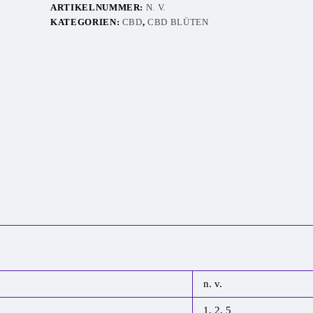
ARTIKELNUMMER:
N. V.
KATEGORIEN:
CBD
,
CBD BLÜTEN
n. v.
1, 2, 5