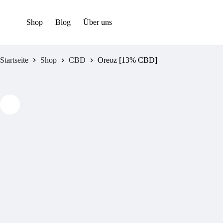
Zum
Inhalt
springen
Shop
Blog
Über uns
Startseite
Shop
CBD
Oreoz [13% CBD]