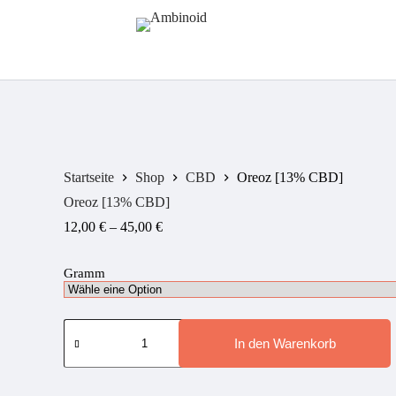
Startseite
Shop
CBD
Oreoz [13% CBD]
Oreoz [13% CBD]
Preisspanne:
12,00
€
–
45,00
€
12,00 €
bis
Gramm
45,00 €
Oreoz
[13%
In den Warenkorb
CBD]
Menge