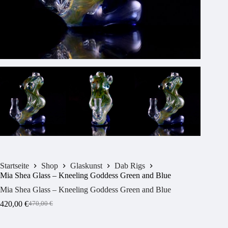
Startseite
Shop
Glaskunst
Dab Rigs
Mia Shea Glass – Kneeling Goddess Green and Blue
Mia Shea Glass – Kneeling Goddess Green and Blue
420,00
€
470,00
€
Ursprünglicher
Aktueller
Preis
Preis
war:
ist: